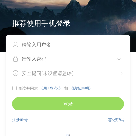
推荐使用手机登录



安全提问(未设置请忽略)


阅读并同意
《用户协议》
和
《隐私声明》

登录
注册帐号
忘记密码