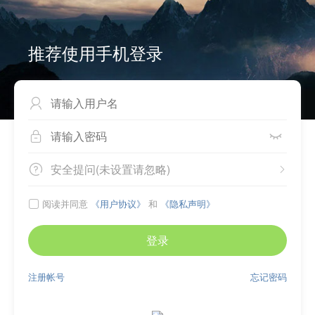
推荐使用手机登录



安全提问(未设置请忽略)


阅读并同意
《用户协议》
和
《隐私声明》

登录
注册帐号
忘记密码