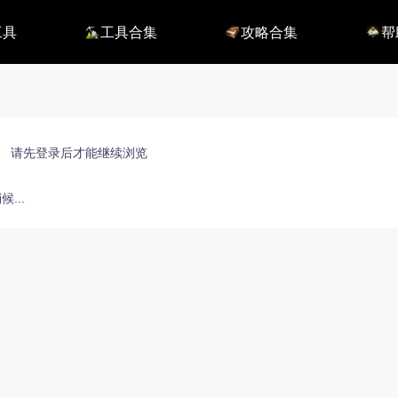
工具
工具合集
攻略合集
帮
116】
铭刻配置
职业攻略
BUG
115】
好感度查询
开荒指南
联系
端
能力石计算器
副本攻略
方舟F
捏脸数据
收集攻略
E币$
捏脸转换
一图流
EM
职业构筑
EM
百科地图
EM
请先登录后才能继续浏览
魅魔炫舞模拟
...