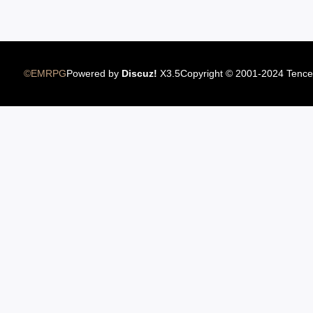
12.22国服圣骑士上线
©EMRPG
Powered by
Discuz!
X3.5
Copyright © 2001-2024 Tence