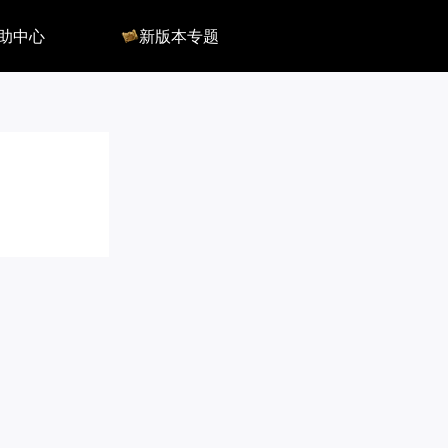
助中心
新版本专题
反馈
军团长副本
客服
深渊地牢
QA
大陆
会员组
深渊副本
俄服群
圣骑士构筑
国服群
圣骑士捏脸
美服群