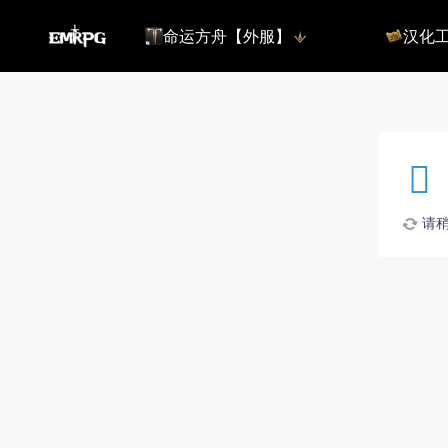
命运方舟【外服】
汉化
命运方舟【外服】
俄服【10.
命运方舟【国服】
美服【10.
王权与自由
汉化客户
汉化教程
彩砖充值
请稍候
登录