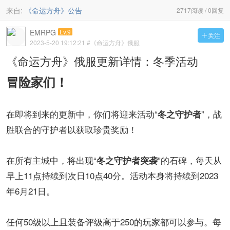
来自:
《命运方舟》公告
2717阅读 / 0回复
EMRPG
Lv.9
关注

2023-5-20 19:12:21
#《命运方舟》俄服
《命运方舟》俄服更新详情：冬季活动
冒险家们！
在即将到来的更新中，你们将迎来活动“
”，战
冬之守护者
胜联合的守护者以获取珍贵奖励！
在所有主城中，将出现“
”的石碑，每天从
冬之守护者突袭
早上11点持续到次日10点40分。活动本身将持续到2023
年6月21日。
任何50级以上且装备评级高于250的玩家都可以参与。每