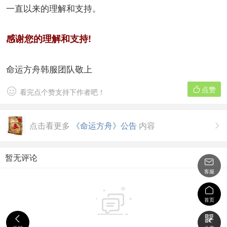
一直以来的理解和支持。
感谢您的理解和支持!
命运方舟韩服团队敬上
点赞


看完点个赞支持下作者吧！
点击看更多
《命运方舟》公告
内容

暂无评论

客服


首页

