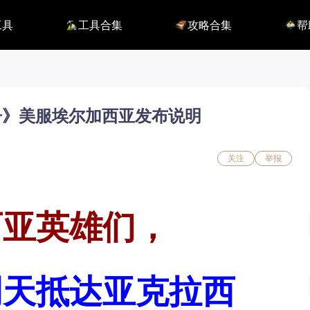
工具
工具合集
攻略合集
帮
116】
铭刻配置
职业攻略
BUG
115】
好感度查询
开荒指南
联系
端
能力石计算器
副本攻略
方舟F
捏脸数据
收集攻略
E币$
捏脸转换
一图流
EM
职业构筑
EM
方舟》美服埃尔加西亚发布说明
百科地图
EM
魅魔炫舞模拟
关注
举报
西亚英雄们，
明天抵达亚克拉西