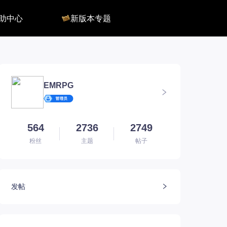
助中心
新版本专题
反馈
军团长副本
客服
深渊地牢
QA
大陆
会员组
深渊副本
俄服群
圣骑士构筑
国服群
圣骑士捏脸
EMRPG
美服群
564
2736
2749
粉丝
主题
帖子
发帖