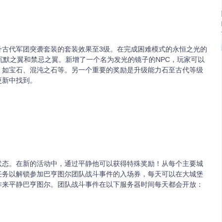
升古代军团突袭套装的套装效果至3级。在完成困难模式的永恒之光的
沉默之翼和禁忌之翼。新增了一个名为发光的镜子的NPC，玩家可以
，如宝石、混沌之石等。另一个重要的奖励是升级能力石至古代等级
更新中找到。
状态。在新的活动中，通过平静他可以获得特殊奖励！从每个主要城
任务以解锁参加巴亨图尔团队战斗事件的入场券，每天可以在大城堡
作来平静巴亨图尔。团队战斗事件在以下服务器时间每天都会开放：