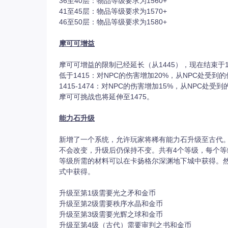
36至40层：物品等级要求为1560+
41至45层：物品等级要求为1570+
46至50层：物品等级要求为1580+
摩可可增益
摩可可增益的限制已经延长（从1445），现在结束于1
低于1415：对NPC的伤害增加20%，从NPC处受到的
1415-1474：对NPC的伤害增加15%，从NPC处受
摩可可挑战也将延伸至1475。
能力石升级
新增了一个系统，允许玩家将稀有能力石升级至古代
不会改变，升级后仍保持不变。共有4个等级，每个等
等级所需的材料可以在卡扬格尔深渊地下城中获得。
式中获得。
升级至第1级需要光之矛和金币
升级至第2级需要秩序水晶和金币
升级至第3级需要光辉之球和金币
升级至第4级（古代）需要审判之书和金币