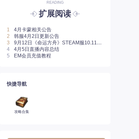
READING
扩展阅读
1
4月卡蒙相关公告
2
韩服4月2日更新公告
3
9月12日《命运方舟》STEAM服10.115
版本汉化补丁
4
4月5日直播内容总结
5
EM会员充值教程
快捷导航
攻略合集