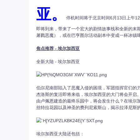
亚。
10.11美服新大陆普莱西亚上线
停机时间将于北京时间6月13日上午1
即将到来，带来了一个宏大的剧情故事线和全新的末
屠戮恶魔），或在巴亨图尔活动副本中变成一杯冰镇
焦点推荐 - 埃尔加西亚
全新大陆 - 埃尔加西亚
伯尔尼南部陷入了恶魔入侵的困境，军团指挥官们的
杰洛斯的复活即将来临，埃尔加西亚的大门将会开启
由卢佩恩建造的最终乐园中，将会发生什么？在埃尔
丝特拉花园以及神圣的费列尼索斯山，揭示拉泽尼斯
埃尔加西亚大陆还包括：