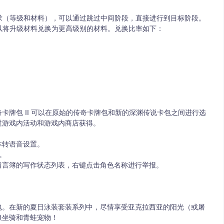
求（等级和材料），可以通过跳过中间阶段，直接进行到目标阶段。
以将升级材料兑换为更高级别的材料。兑换比率如下：
卡牌包 II 可以在原始的传奇卡牌包和新的深渊传说卡包之间进行选
过游戏内活动和游戏内商店获得。
本转语音设置。
。
留言簿的写作状态列表，右键点击角色名称进行举报。
包。在新的夏日泳装套装系列中，尽情享受亚克拉西亚的阳光（或屠
浪坐骑和青蛙宠物！