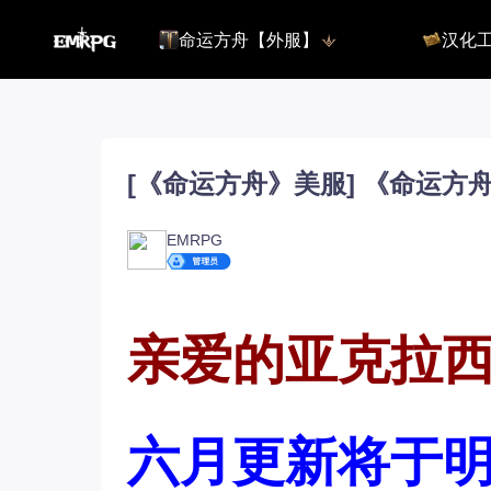
命运方舟【外服】
汉化
命运方舟【外服】
俄服【10.
命运方舟【国服】
美服【10.
王权与自由
汉化客户
汉化教程
彩砖充值
[《命运方舟》美服] 《命运
EMRPG
登录
亲爱的亚克拉
六月更新将于