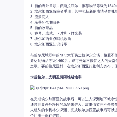
1. 新的野外首领 - 伊斯拉菲尔，推荐物品等级为1540
2. 埃尔加西亚冒险者手册，其中包括新的表情动作
3. 流浪商人
4. 亲善NPC和任务
5. 新的收藏品
6. 称号、成就、卡片和卡牌套装
7. 埃尔加西亚点唱机歌曲
8. 埃尔加西亚知识传承
与伯尔尼城堡中的NPC太阳骑士拉伊尔交谈，接受不
并达到物品等级1460后，即可开始不做梦之人的天
之歌。要前往尼亚村，在埃尔加西亚的雅利安奥布，
卡扬格尔，光明圣所阿维斯地牢
在完成埃尔加西亚的故事后，可以进入深渊地下城永
通过世界任务粉碎的鸟笼来进入。故事情节并不是埃
人组队的卡扬格尔深渊，完成埃尔加西亚故事后可以
个门用于保存进度。