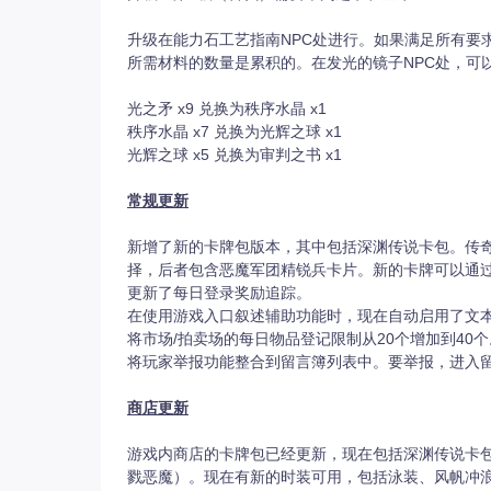
升级在能力石工艺指南NPC处进行。如果满足所有要
所需材料的数量是累积的。在发光的镜子NPC处，可
光之矛 x9 兑换为秩序水晶 x1
秩序水晶 x7 兑换为光辉之球 x1
光辉之球 x5 兑换为审判之书 x1
常规更新
新增了新的卡牌包版本，其中包括深渊传说卡包。传奇
择，后者包含恶魔军团精锐兵卡片。新的卡牌可以通
更新了每日登录奖励追踪。
在使用游戏入口叙述辅助功能时，现在自动启用了文
将市场/拍卖场的每日物品登记限制从20个增加到40个
将玩家举报功能整合到留言簿列表中。要举报，进入
商店更新
游戏内商店的卡牌包已经更新，现在包括深渊传说卡
戮恶魔）。现在有新的时装可用，包括泳装、风帆冲