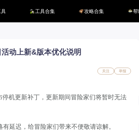
工具
工具合集
攻略合集
帮
116】
铭刻配置
职业攻略
BUG
115】
好感度查询
开荒指南
联系
端
能力石计算器
副本攻略
方舟F
捏脸数据
收集攻略
E币$
捏脸转换
一图流
EM
职业构筑
EM
夏日活动上新&版本优化说明
百科地图
EM
魅魔炫舞模拟
关注
举报
0发布停机更新补丁，更新期间冒险家们将暂时无法
有延迟，给冒险家们带来不便敬请谅解。