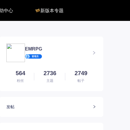
助中心
新版本专题
反馈
军团长副本
客服
深渊地牢
QA
大陆
会员组
深渊副本
俄服群
圣骑士构筑
国服群
圣骑士捏脸
EMRPG
美服群
564
2736
2749
粉丝
主题
帖子
发帖