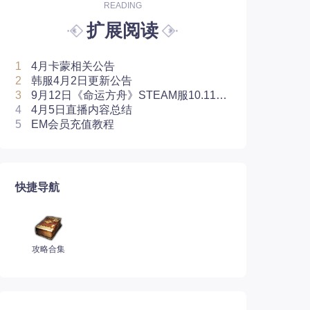
READING
扩展阅读
1
4月卡蒙相关公告
2
韩服4月2日更新公告
3
9月12日《命运方舟》STEAM服10.115
版本汉化补丁
4
4月5日直播内容总结
5
EM会员充值教程
快捷导航
攻略合集