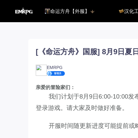
命运方舟【外服】
汉化
命运方舟【外服】
俄服【10.
命运方舟【国服】
美服【10.
王权与自由
汉化客户
汉化教程
彩砖充值
[《命运方舟》国服] 8月9日
EMRPG
登录
亲爱的冒险家们：
我们计划于8月9日6:00-10:0
登录游戏。请大家及时做好准备。
开服时间随更新进度可能提前或略