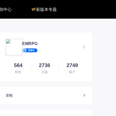
助中心
新版本专题
反馈
军团长副本
客服
深渊地牢
QA
大陆
会员组
深渊副本
俄服群
圣骑士构筑
国服群
圣骑士捏脸
EMRPG
美服群
564
2736
2749
粉丝
主题
帖子
发帖