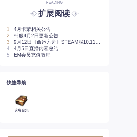
READING
扩展阅读
1
4月卡蒙相关公告
2
韩服4月2日更新公告
3
9月12日《命运方舟》STEAM服10.115
版本汉化补丁
4
4月5日直播内容总结
5
EM会员充值教程
快捷导航
攻略合集