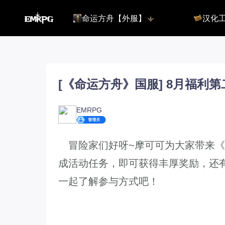
命运方舟【外服】
汉化
命运方舟【外服】
俄服【10.
命运方舟【国服】
美服【10.
王权与自由
汉化客户
汉化教程
彩砖充值
[《命运方舟》国服] 8月福利
EMRPG
登录
冒险家们好呀~摩可可为大家带来《
成活动任务，即可获得丰厚奖励，还
一起了解参与方式吧！