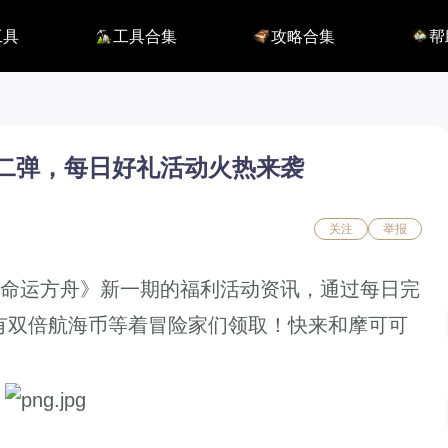
工具
工具合集
攻略合集
帮
116】
铭刻配置
职业攻略
BUG
115】
好感度查询
开荒指南
联系
端
能力石计算器
副本攻略
方舟F
捏脸数据
收集攻略
E币$
捏脸转换
一图流
EM
职业构筑
EM
第二弹，每日好礼活动火热来袭
百科地图
EM
魅魔炫舞模拟
关注
举报
命运方舟》新一期的福利活动资讯，通过每日完
有双倍航海币等着冒险家们领取！快来和摩可可