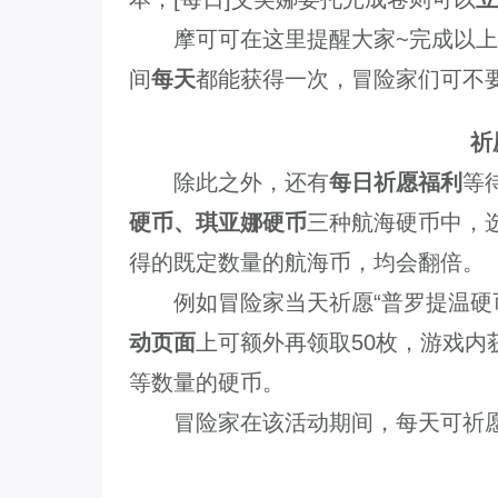
摩可可在这里提醒大家~完成以上
间
每天
都能获得一次，冒险家们可不
祈
除此之外，还有
每日祈愿福利
等
硬币、琪亚娜硬币
三种航海硬币中，
得的既定数量的航海币，均会翻倍。
例如冒险家当天祈愿“普罗提温硬币”
动页面
上可额外再领取50枚，游戏内获
等数量的硬币。
冒险家在该活动期间，每天可祈愿