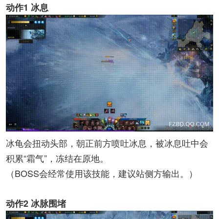
动作1 冰息
冰龟会扭动头部，朝正前方喷吐冰息，被冰息吐中会
积累“霜气”，冻结在原地。
（BOSS会经常使用该技能，建议站侧方输出。）
动作2 冰脉围堵