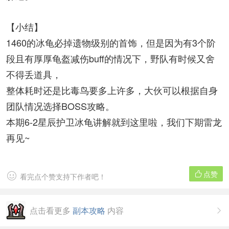
【小结】
1460的冰龟必掉遗物级别的首饰，但是因为有3个阶
段且有厚厚龟盔减伤buff的情况下，野队有时候又舍
不得丢道具，
整体耗时还是比毒鸟要多上许多，大伙可以根据自身
团队情况选择BOSS攻略。
本期6-2星辰护卫冰龟讲解就到这里啦，我们下期雷龙
再见~
点赞


看完点个赞支持下作者吧！
点击看更多
副本攻略
内容
