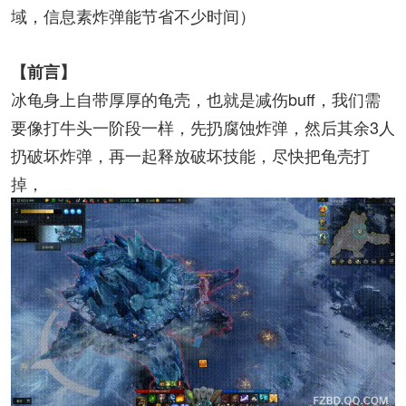
域，信息素炸弹能节省不少时间）
【前言】
冰龟身上自带厚厚的龟壳，也就是减伤buff，我们需
要像打牛头一阶段一样，先扔腐蚀炸弹，然后其余3人
扔破坏炸弹，再一起释放破坏技能，尽快把龟壳打
掉，