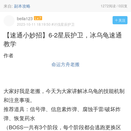
来自:
副本攻略
1272阅读 / 0回复
beila123
Lv.7
关注

2023-10-11 18:19:50
#讨伐星辰护卫
【速通小妙招】6-2星辰护卫，冰乌龟速通
教学
作者
命运方舟老搬
大家好我是老搬，今天为大家讲解冰乌龟的技能机制
和注意事项。
推荐道具：信号弹、信息素炸弹、腐蚀手雷/破坏炸
弹、恢复药水
（BOSS一共有3个阶段，每个阶段都会逃跑更换区