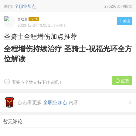
来自:
全职业加点
2762阅读 / 0回复
XXOI
Lv.10
关注

2023-12-24 13:05:25
#圣骑士
圣骑士全程增伤加点推荐
全程增伤持续治疗 圣骑士-祝福光环全方
位解读
点赞


看完点个赞支持下作者吧！
点击看更多
全职业加点
内容

暂无评论