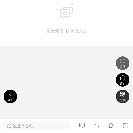

暂无评论, 快来抢沙发

客服

首页


返回
分享




说点什么吧...
