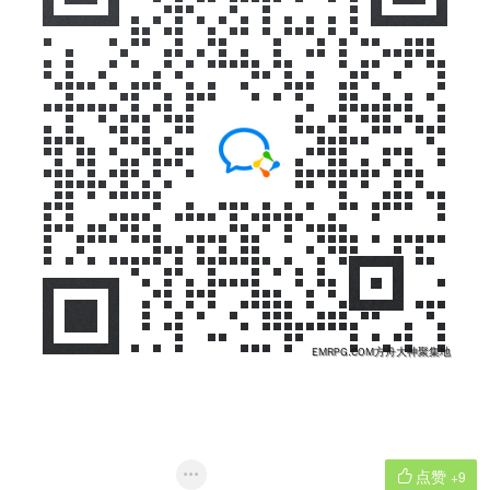
点赞


+9