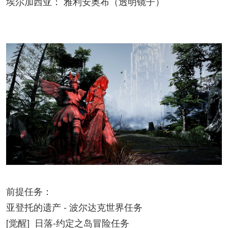
埃尔加西亚： 雅利安奥布（透明镜子）
前提任务：
亚登托的遗产 - 波尔达克世界任务
[觉醒] 日落-约定之岛冒险任务