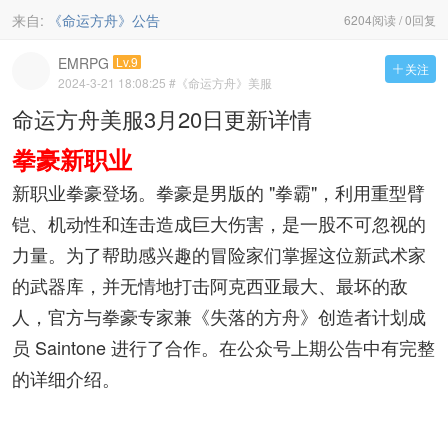
来自:
《命运方舟》公告
6204阅读 / 0回复
EMRPG
Lv.9
关注

2024-3-21 18:08:25
#《命运方舟》美服
命运方舟美服3月20日更新详情
拳豪新职业
新职业拳豪登场。拳豪是男版的 "拳霸"，利用重型臂
铠、机动性和连击造成巨大伤害，是一股不可忽视的
力量。为了帮助感兴趣的冒险家们掌握这位新武术家
的武器库，并无情地打击阿克西亚最大、最坏的敌
人，官方与拳豪专家兼《失落的方舟》创造者计划成
员 Saintone 进行了合作。在公众号上期公告中有完整
的详细介绍。