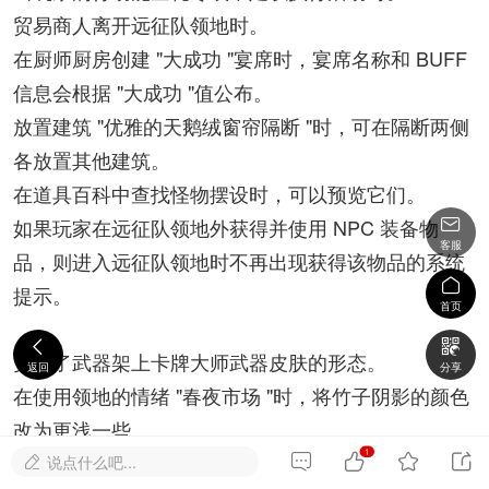
贸易商人离开远征队领地时。
在厨师厨房创建 "大成功 "宴席时，宴席名称和 BUFF
信息会根据 "大成功 "值公布。
放置建筑 "优雅的天鹅绒窗帘隔断 "时，可在隔断两侧
各放置其他建筑。
在道具百科中查找怪物摆设时，可以预览它们。

如果玩家在远征队领地外获得并使用 NPC 装备物
客服
品，则进入远征队领地时不再出现获得该物品的系统

提示。
首页


更改了武器架上卡牌大师武器皮肤的形态。
返回
分享
在使用领地的情绪 "春夜市场 "时，将竹子阴影的颜色
改为更浅一些。
1
在远征队领地用户界面和远征队领地菜单的顶部添加




说点什么吧...
