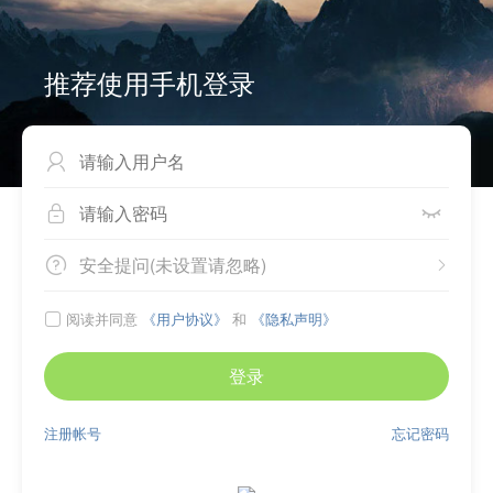
推荐使用手机登录



安全提问(未设置请忽略)


阅读并同意
《用户协议》
和
《隐私声明》

登录
注册帐号
忘记密码