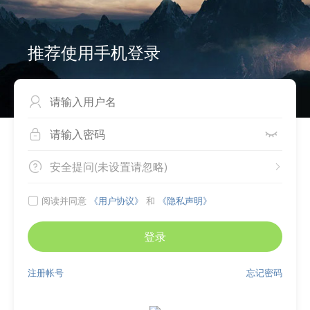
推荐使用手机登录



安全提问(未设置请忽略)


阅读并同意
《用户协议》
和
《隐私声明》

登录
注册帐号
忘记密码