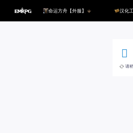
命运方舟【外服】
汉化
命运方舟【外服】
俄服【10.
命运方舟【国服】
美服【10.
王权与自由
汉化客户
汉化教程
彩砖充值
请稍候
登录