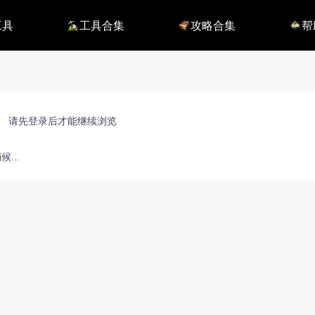
工具
工具合集
攻略合集
帮
116】
铭刻配置
职业攻略
BUG
115】
好感度查询
开荒指南
联系
端
能力石计算器
副本攻略
方舟F
捏脸数据
收集攻略
E币$
捏脸转换
一图流
EM
职业构筑
EM
百科地图
EM
请先登录后才能继续浏览
魅魔炫舞模拟
...