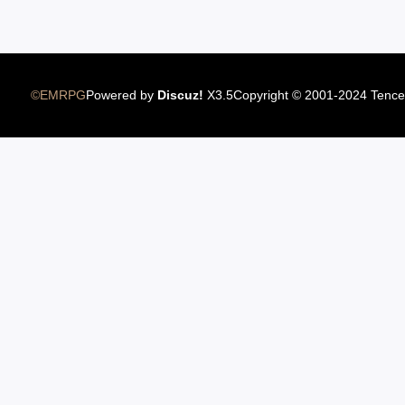
12.22国服圣骑士上线
©EMRPG
Powered by
Discuz!
X3.5
Copyright © 2001-2024 Tence