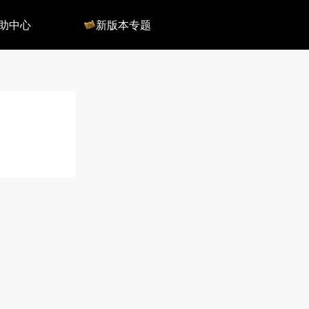
助中心
新版本专题
反馈
军团长副本
客服
深渊地牢
QA
大陆
会员组
深渊副本
俄服群
圣骑士构筑
国服群
圣骑士捏脸
美服群