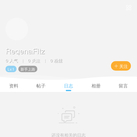

RegenaFitz
0 人气
0 关注
0 粉丝
|
|
关注

Lv.1
新手上路
资料
帖子
日志
相册
留言

还没有相关的日志