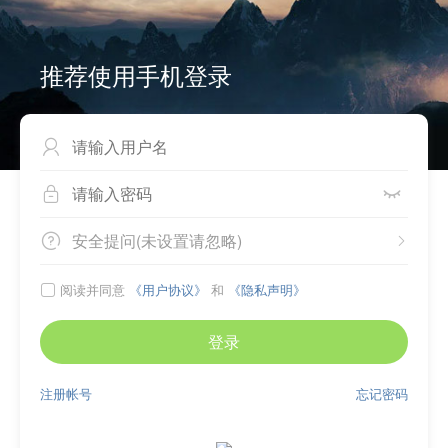
推荐使用手机登录



安全提问(未设置请忽略)


阅读并同意
《用户协议》
和
《隐私声明》

登录
注册帐号
忘记密码