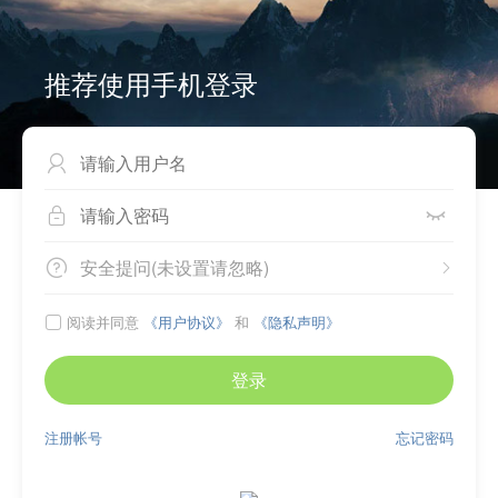
推荐使用手机登录



安全提问(未设置请忽略)


阅读并同意
《用户协议》
和
《隐私声明》

登录
注册帐号
忘记密码