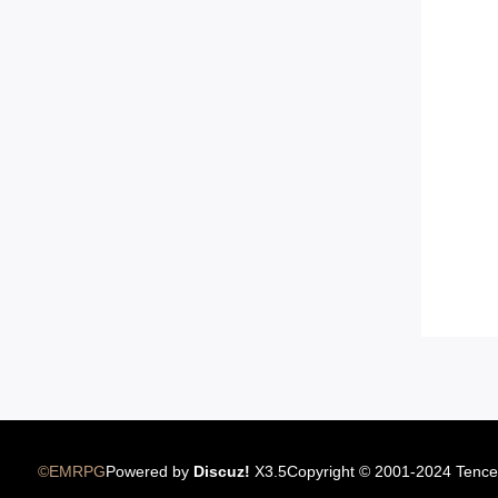
12.22国服圣骑士上线
©EMRPG
Powered by
Discuz!
X3.5
Copyright © 2001-2024 Tence