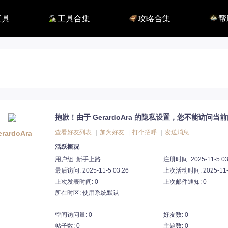
工具
工具合集
攻略合集
帮
116】
铭刻配置
职业攻略
BUG
115】
好感度查询
开荒指南
联系
端
能力石计算器
副本攻略
方舟F
捏脸数据
收集攻略
E币$
捏脸转换
一图流
EM
职业构筑
EM
百科地图
EM
魅魔炫舞模拟
抱歉！由于 GerardoAra 的隐私设置，您不能访问当
查看好友列表
|
加为好友
|
打个招呼
|
发送消息
erardoAra
活跃概况
用户组:
新手上路
注册时间: 2025-11-5 03
最后访问: 2025-11-5 03:26
上次活动时间: 2025-11-5
上次发表时间: 0
上次邮件通知: 0
所在时区: 使用系统默认
空间访问量: 0
好友数: 0
帖子数: 0
主题数: 0