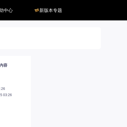
助中心
新版本专题
反馈
军团长副本
客服
深渊地牢
QA
大陆
会员组
深渊副本
俄服群
圣骑士构筑
国服群
圣骑士捏脸
美服群
前内容
:26
 03:26