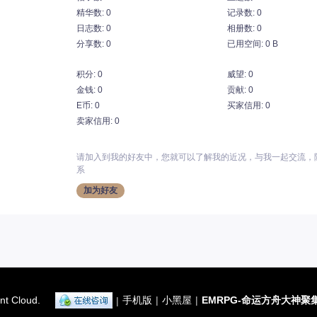
精华数: 0
记录数: 0
日志数: 0
相册数: 0
分享数: 0
已用空间: 0 B
积分: 0
威望: 0
金钱: 0
贡献: 0
E币: 0
买家信用: 0
卖家信用: 0
请加入到我的好友中，您就可以了解我的近况，与我一起交流，
系
加为好友
nt Cloud.
手机版
|
小黑屋
|
EMRPG-命运方舟大神聚
|