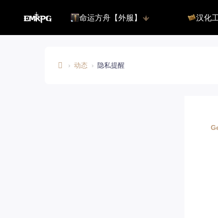
命运方舟【外服】
汉化
命运方舟【外服】
俄服【10.
命运方舟【国服】
美服【10.
王权与自由
汉化客户
汉化教程
›
动态
›
隐私提醒
彩砖充值
E
M
R
登录
P
G
G.
C
O
M