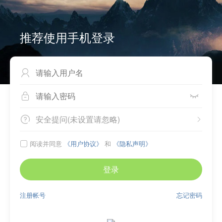
推荐使用手机登录



安全提问(未设置请忽略)


阅读并同意
《用户协议》
和
《隐私声明》

登录
注册帐号
忘记密码