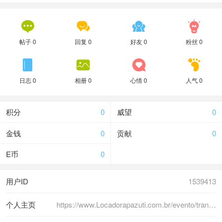




帖子 0
回复 0
好友 0
粉丝 0




日志 0
相册 0
心情 0
人气 0
积分
0
威望
0
金钱
0
贡献
0
E币
0
用户ID
1539413
个人主页
https://www.Locadorapazuti.com.br/evento/transporte-lollapalooza/