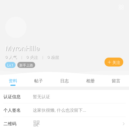

MyronHille
0 人气
0 关注
0 粉丝
|
|
关注

Lv.1
新手上路
资料
帖子
日志
相册
留言
认证信息
暂无认证
个人签名
这家伙很懒, 什么也没留下...

二维码
