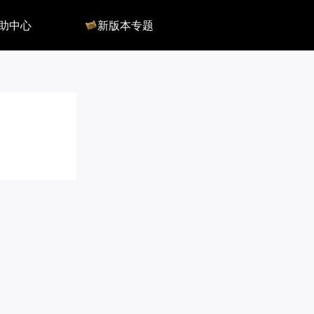
助中心
新版本专题
反馈
军团长副本
客服
深渊地牢
QA
大陆
会员组
深渊副本
俄服群
圣骑士构筑
国服群
圣骑士捏脸
美服群