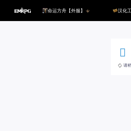
命运方舟【外服】
汉化
命运方舟【外服】
俄服【10.
命运方舟【国服】
美服【10.
王权与自由
汉化客户
汉化教程
彩砖充值
请稍候
登录