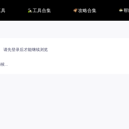
工具
工具合集
攻略合集
帮
116】
铭刻配置
职业攻略
BUG
115】
好感度查询
开荒指南
联系
端
能力石计算器
副本攻略
方舟F
捏脸数据
收集攻略
E币$
捏脸转换
一图流
EM
职业构筑
EM
百科地图
EM
请先登录后才能继续浏览
魅魔炫舞模拟
...