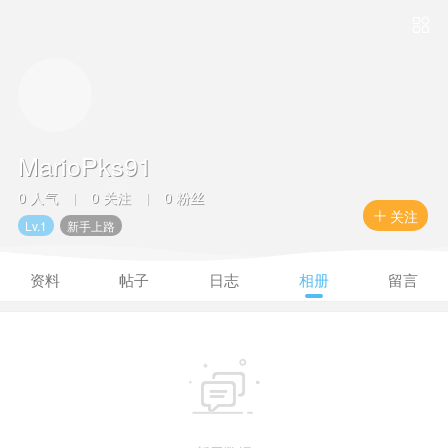

MarioPks91
0 人气
0 关注
0 粉丝
|
|
关注

Lv.1
新手上路
资料
帖子
日志
相册
留言
