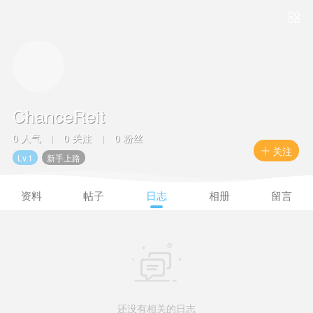

ChanceReit
0 人气
0 关注
0 粉丝
|
|
关注

Lv.1
新手上路
资料
帖子
日志
相册
留言

还没有相关的日志