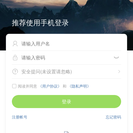
推荐使用手机登录



安全提问(未设置请忽略)


阅读并同意
《用户协议》
和
《隐私声明》

登录
注册帐号
忘记密码