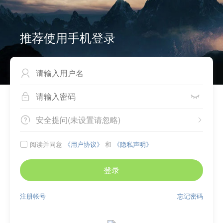
推荐使用手机登录



安全提问(未设置请忽略)


阅读并同意
《用户协议》
和
《隐私声明》

登录
注册帐号
忘记密码