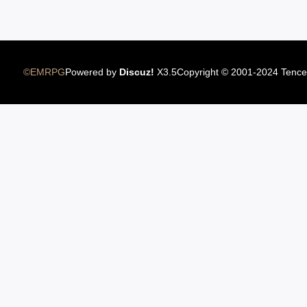
12.22国服圣骑士上线
©EMRPG
Powered by
Discuz!
X3.5
Copyright © 2001-2024 Tence