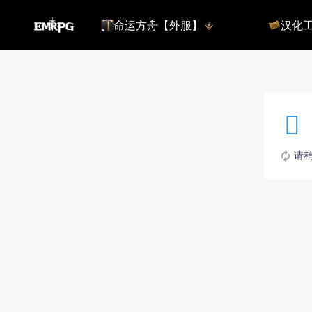
命运方舟【外服】
汉化
命运方舟【外服】
俄服【10.
命运方舟【国服】
美服【10.
王权与自由
汉化客户
汉化教程
彩砖充值
请稍候
登录