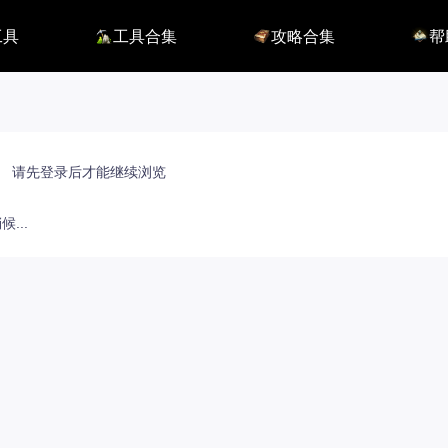
工具
工具合集
攻略合集
帮
116】
铭刻配置
职业攻略
BUG
115】
好感度查询
开荒指南
联系
端
能力石计算器
副本攻略
方舟F
捏脸数据
收集攻略
E币$
捏脸转换
一图流
EM
职业构筑
EM
百科地图
EM
请先登录后才能继续浏览
魅魔炫舞模拟
...