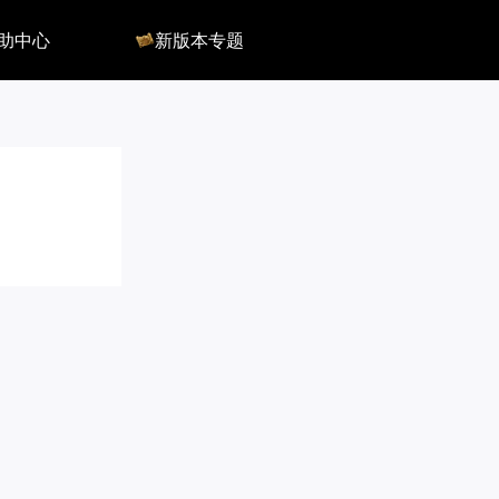
助中心
新版本专题
反馈
军团长副本
客服
深渊地牢
QA
大陆
会员组
深渊副本
俄服群
圣骑士构筑
国服群
圣骑士捏脸
美服群