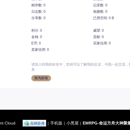
精华数: 0
记录数: 0
日志数: 0
相册数: 0
分享数: 0
已用空间: 0 B
积分: 0
威望: 0
金钱: 0
贡献: 0
E币: 0
买家信用: 0
卖家信用: 0
请加入到我的好友中，您就可以了解我的近况，与我一起交流，
系
加为好友
nt Cloud.
手机版
|
小黑屋
|
EMRPG-命运方舟大神聚
|