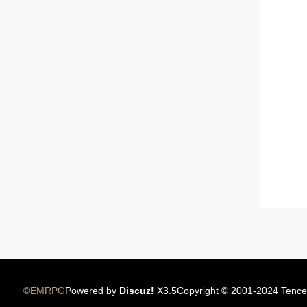
12.22国服圣骑士上线
©EMRPG
Powered by
Discuz!
X3.5
Copyright © 2001-2024 Tence