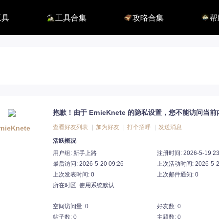
工具
工具合集
攻略合集
帮
116】
铭刻配置
职业攻略
BUG
115】
好感度查询
开荒指南
联系
端
能力石计算器
副本攻略
方舟F
捏脸数据
收集攻略
E币$
捏脸转换
一图流
EM
职业构筑
EM
百科地图
EM
魅魔炫舞模拟
抱歉！由于 ErnieKnete 的隐私设置，您不能访问当
查看好友列表
|
加为好友
|
打个招呼
|
发送消息
rnieKnete
活跃概况
用户组:
新手上路
注册时间: 2026-5-19 23
最后访问: 2026-5-20 09:26
上次活动时间: 2026-5-20
上次发表时间: 0
上次邮件通知: 0
所在时区: 使用系统默认
空间访问量: 0
好友数: 0
帖子数: 0
主题数: 0