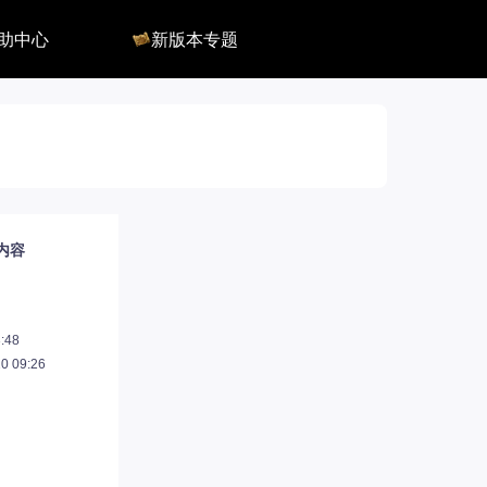
助中心
新版本专题
反馈
军团长副本
客服
深渊地牢
QA
大陆
会员组
深渊副本
俄服群
圣骑士构筑
国服群
圣骑士捏脸
美服群
前内容
:48
 09:26