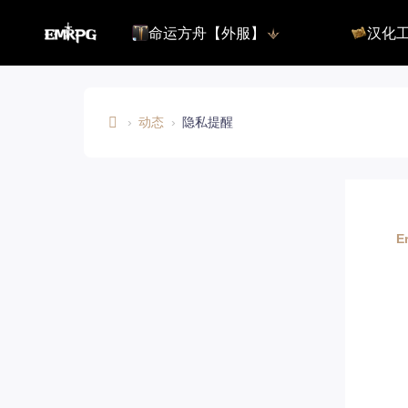
命运方舟【外服】
汉化
命运方舟【外服】
俄服【10.
命运方舟【国服】
美服【10.
王权与自由
汉化客户
汉化教程
›
动态
›
隐私提醒
彩砖充值
E
M
R
登录
P
E
G.
C
O
M