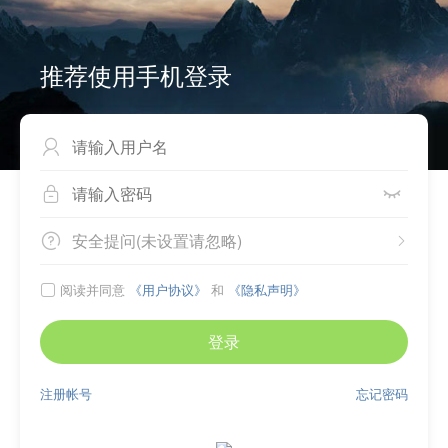
推荐使用手机登录



安全提问(未设置请忽略)


阅读并同意
《用户协议》
和
《隐私声明》

登录
注册帐号
忘记密码