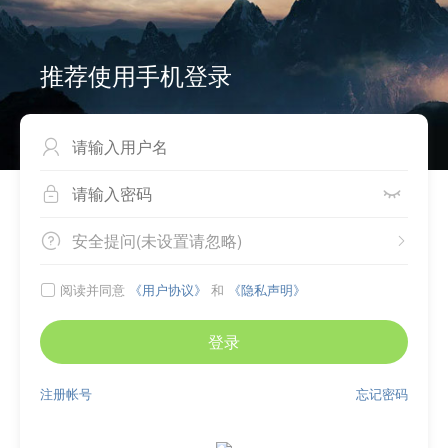
推荐使用手机登录



安全提问(未设置请忽略)


阅读并同意
《用户协议》
和
《隐私声明》

登录
注册帐号
忘记密码