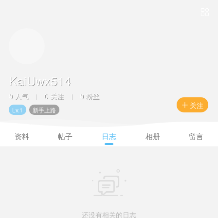

KaiUwx514
0 人气
0 关注
0 粉丝
|
|
关注

Lv.1
新手上路
资料
帖子
日志
相册
留言

还没有相关的日志