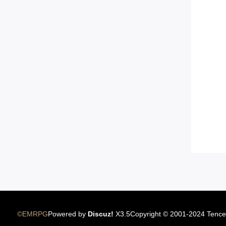
12.22国服圣骑士上线
©EMRPG
Powered by
Discuz!
X3.5
Copyright © 2001-2024 Tence