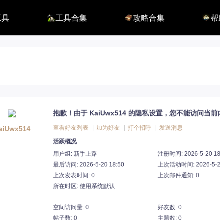
工具
工具合集
攻略合集
帮
116】
铭刻配置
职业攻略
BUG
115】
好感度查询
开荒指南
联系
端
能力石计算器
副本攻略
方舟F
捏脸数据
收集攻略
E币$
捏脸转换
一图流
EM
职业构筑
EM
百科地图
EM
魅魔炫舞模拟
抱歉！由于 KaiUwx514 的隐私设置，您不能访问当前
查看好友列表
|
加为好友
|
打个招呼
|
发送消息
aiUwx514
活跃概况
用户组:
新手上路
注册时间: 2026-5-20 18
最后访问: 2026-5-20 18:50
上次活动时间: 2026-5-20
上次发表时间: 0
上次邮件通知: 0
所在时区: 使用系统默认
空间访问量: 0
好友数: 0
帖子数: 0
主题数: 0