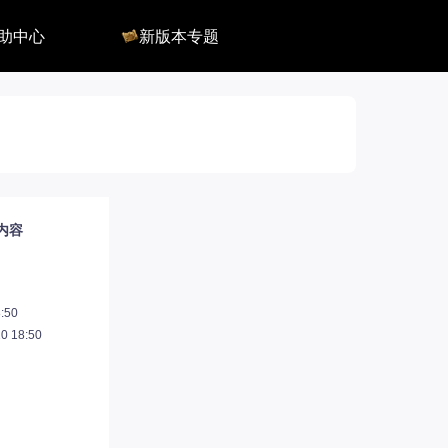
助中心
新版本专题
反馈
军团长副本
客服
深渊地牢
QA
大陆
会员组
深渊副本
俄服群
圣骑士构筑
国服群
圣骑士捏脸
美服群
内容
:50
 18:50