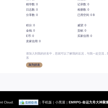
精华数: 0
记录数: 0
日志数: 0
相册数: 0
分享数: 0
已用空间: 0 B
积分: 0
威望: 0
金钱: 0
贡献: 0
E币: 0
买家信用: 0
卖家信用: 0
请加入到我的好友中，您就可以了解我的近况，与我一起交流，
系
加为好友
nt Cloud.
手机版
|
小黑屋
|
EMRPG-命运方舟大神聚
|