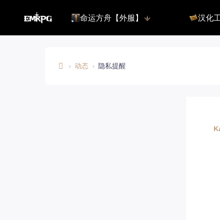
命运方舟【外服】
汉化
命运方舟【外服】
俄服【10.
命运方舟【国服】
美服【10.
王权与自由
汉化客户
汉化教程
›
动态
›
隐私提醒
彩砖充值
E
M
R
登录
P
K
G.
C
O
M