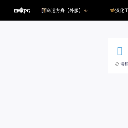
命运方舟【外服】
汉化
命运方舟【外服】
俄服【10.
命运方舟【国服】
美服【10.
王权与自由
汉化客户
汉化教程
彩砖充值
请稍候
登录