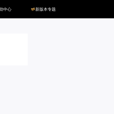
助中心
新版本专题
反馈
军团长副本
客服
深渊地牢
QA
大陆
会员组
深渊副本
俄服群
圣骑士构筑
国服群
圣骑士捏脸
美服群