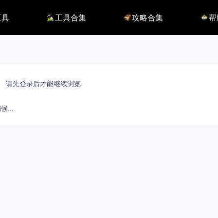
工具
工具合集
攻略合集
帮
116】
铭刻配置
职业攻略
BUG
115】
好感度查询
开荒指南
联系
端
能力石计算器
副本攻略
方舟F
捏脸数据
收集攻略
E币$
捏脸转换
一图流
EM
职业构筑
EM
百科地图
EM
请先登录后才能继续浏览
魅魔炫舞模拟
...