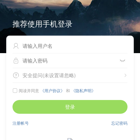
推荐使用手机登录



安全提问(未设置请忽略)


阅读并同意
《用户协议》
和
《隐私声明》

登录
注册帐号
忘记密码