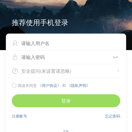
推荐使用手机登录



安全提问(未设置请忽略)


阅读并同意
《用户协议》
和
《隐私声明》

登录
注册帐号
忘记密码