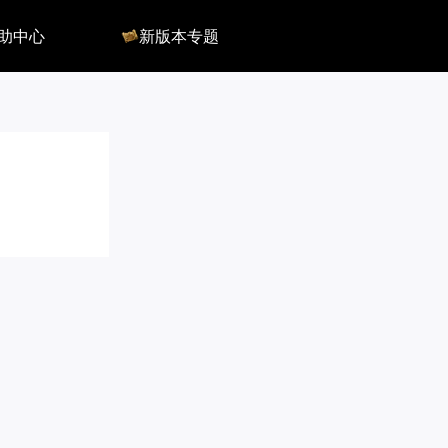
助中心
新版本专题
反馈
军团长副本
客服
深渊地牢
QA
大陆
会员组
深渊副本
俄服群
圣骑士构筑
国服群
圣骑士捏脸
美服群