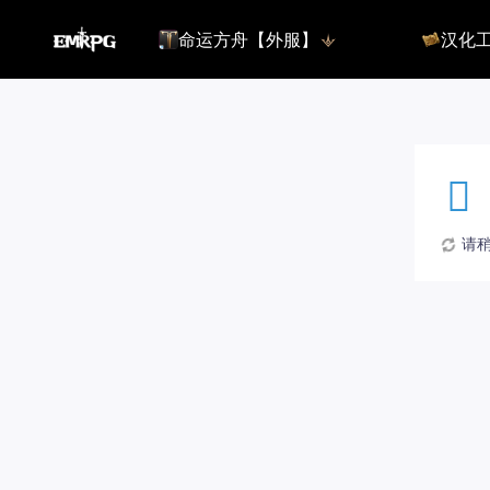
命运方舟【外服】
汉化
命运方舟【外服】
俄服【10.
命运方舟【国服】
美服【10.
王权与自由
汉化客户
汉化教程
彩砖充值
请稍候
登录