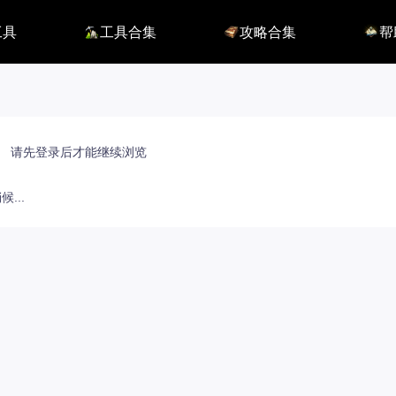
工具
工具合集
攻略合集
帮
116】
铭刻配置
职业攻略
BUG
115】
好感度查询
开荒指南
联系
端
能力石计算器
副本攻略
方舟F
捏脸数据
收集攻略
E币$
捏脸转换
一图流
EM
职业构筑
EM
百科地图
EM
请先登录后才能继续浏览
魅魔炫舞模拟
...