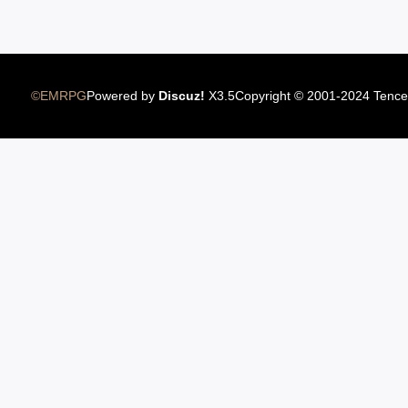
12.22国服圣骑士上线
©EMRPG
Powered by
Discuz!
X3.5
Copyright © 2001-2024 Tence