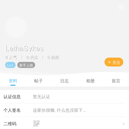

LethaSykes
0 人气
0 关注
0 粉丝
|
|
关注

Lv.1
新手上路
资料
帖子
日志
相册
留言
认证信息
暂无认证
个人签名
这家伙很懒, 什么也没留下...

二维码
