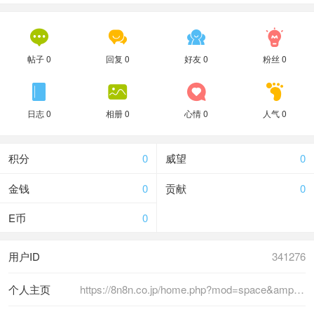




帖子 0
回复 0
好友 0
粉丝 0




日志 0
相册 0
心情 0
人气 0
积分
0
威望
0
金钱
0
贡献
0
E币
0
用户ID
341276
个人主页
https://8n8n.co.jp/home.php?mod=space&amp;uid=12028279&amp;do=profile