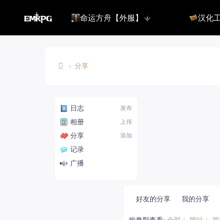
命运方舟【外服】
汉化
命运方舟【外服】
俄服【10.
命运方舟【国服】
美服【10.
王权与自由
汉化客户
汉化教程
›
分享
彩砖充值
E
M
日志
R
发布
登录
相册
上传
P
分享
添加
G.
记录
C
广播
O
M
好友的分享
我的分享