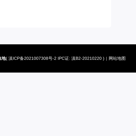
集地
(
滇ICP备2021007308号-2 IPC证: 滇B2-20210220
)
|
网站地图