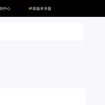
助中心
新版本专题
反馈
军团长副本
客服
深渊地牢
QA
大陆
会员组
深渊副本
俄服群
圣骑士构筑
国服群
圣骑士捏脸
美服群