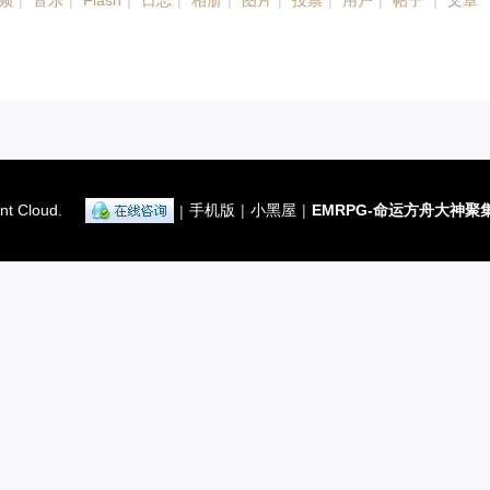
频
|
音乐
|
Flash
|
日志
|
相册
|
图片
|
投票
|
用户
|
帖子
|
文章
nt Cloud.
手机版
|
小黑屋
|
EMRPG-命运方舟大神聚
|