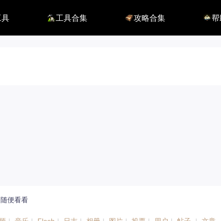
工具
工具合集
攻略合集
帮
116】
铭刻配置
职业攻略
BUG
115】
好感度查询
开荒指南
联系
端
能力石计算器
副本攻略
方舟F
捏脸数据
收集攻略
E币$
捏脸转换
一图流
EM
职业构筑
EM
百科地图
EM
魅魔炫舞模拟
随便看看