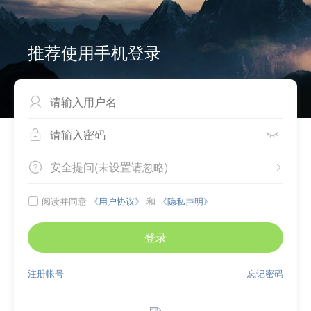
推荐使用手机登录



安全提问(未设置请忽略)


阅读并同意
《用户协议》
和
《隐私声明》

登录
注册帐号
忘记密码