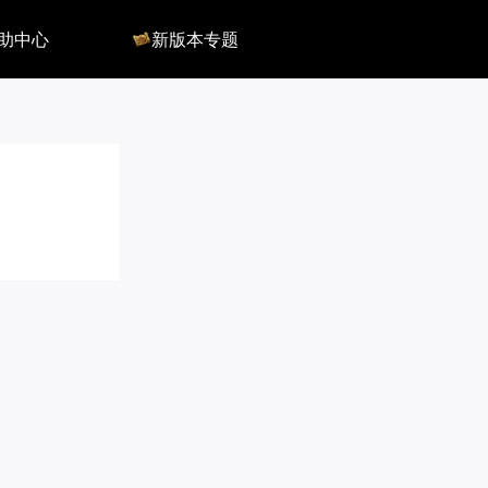
助中心
新版本专题
反馈
军团长副本
客服
深渊地牢
QA
大陆
会员组
深渊副本
俄服群
圣骑士构筑
国服群
圣骑士捏脸
美服群