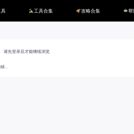
工具
工具合集
攻略合集
帮
116】
铭刻配置
职业攻略
BUG
115】
好感度查询
开荒指南
联系
端
能力石计算器
副本攻略
方舟F
捏脸数据
收集攻略
E币$
捏脸转换
一图流
EM
职业构筑
EM
百科地图
EM
请先登录后才能继续浏览
魅魔炫舞模拟
...