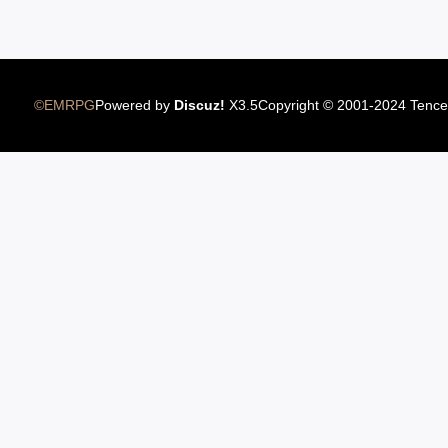
12.22国服圣骑士上线
©EMRPG
Powered by
Discuz!
X3.5
Copyright © 2001-2024 Tence