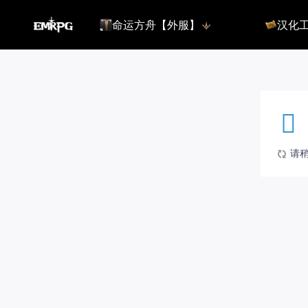
命运方舟【外服】
汉化
命运方舟【外服】
俄服【10.
命运方舟【国服】
美服【10.
王权与自由
汉化客户
汉化教程
彩砖充值
请稍候
登录