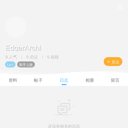

EdgarArchi
0 人气
0 关注
0 粉丝
|
|
关注

Lv.1
新手上路
资料
帖子
日志
相册
留言

还没有相关的日志