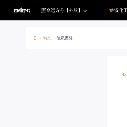
命运方舟【外服】
汉化
命运方舟【外服】
俄服【10.
命运方舟【国服】
美服【10.
王权与自由
汉化客户
汉化教程
›
动态
›
隐私提醒
彩砖充值
E
M
R
登录
P
Ha
G.
C
O
M