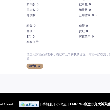
精华数: 0
记录数: 0
日志数: 0
相册数: 0
分享数: 0
已用空间: 0 B
积分: 0
威望: 0
金钱: 0
贡献: 0
E币: 0
买家信用: 0
卖家信用: 0
请加入到我的好友中，您就可以了解我的近况，与我一起交流，
系
加为好友
nt Cloud.
手机版
|
小黑屋
|
EMRPG-命运方舟大神聚
|