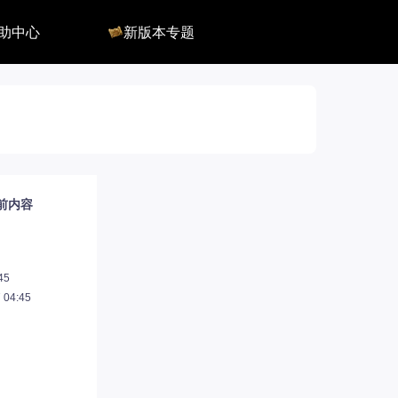
助中心
新版本专题
反馈
军团长副本
客服
深渊地牢
QA
大陆
会员组
深渊副本
俄服群
圣骑士构筑
国服群
圣骑士捏脸
美服群
当前内容
45
04:45