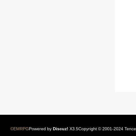
12.22国服圣骑士上线
©EMRPG
Powered by
Discuz!
X3.5
Copyright © 2001-2024 Tence