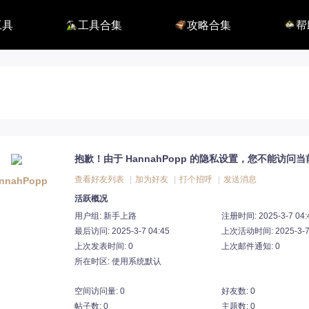
工具
工具合集
攻略合集
帮
116】
铭刻配置
职业攻略
BUG
115】
好感度查询
开荒指南
联系
端
能力石计算器
副本攻略
方舟F
捏脸数据
收集攻略
E币$
捏脸转换
一图流
EM
职业构筑
EM
百科地图
EM
魅魔炫舞模拟
抱歉！由于 HannahPopp 的隐私设置，您不能访问
查看好友列表
|
加为好友
|
打个招呼
|
发送消息
nnahPopp
活跃概况
用户组:
新手上路
注册时间: 2025-3-7 04:
最后访问: 2025-3-7 04:45
上次活动时间: 2025-3-7 
上次发表时间: 0
上次邮件通知: 0
所在时区: 使用系统默认
空间访问量: 0
好友数: 0
帖子数: 0
主题数: 0