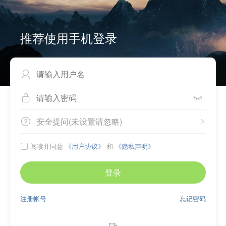
推荐使用手机登录



安全提问(未设置请忽略)


阅读并同意
《用户协议》
和
《隐私声明》

登录
注册帐号
忘记密码