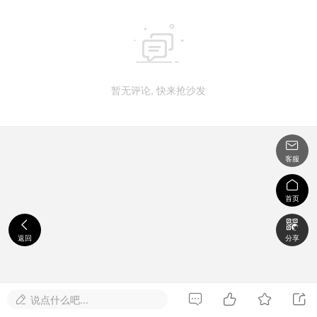

暂无评论, 快来抢沙发

客服

首页


返回
分享




说点什么吧...
