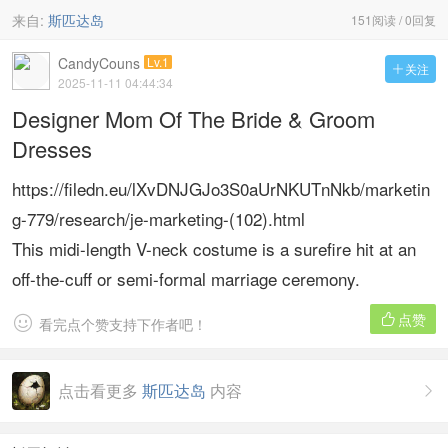
来自:
斯匹达岛
151阅读 / 0回复
CandyCouns
Lv.1
关注

2025-11-11 04:44:34
Designer Mom Of The Bride & Groom
Dresses
https://filedn.eu/lXvDNJGJo3S0aUrNKUTnNkb/marketin
g-779/research/je-marketing-(102).html
This midi-length V-neck costume is a surefire hit at an
off-the-cuff or semi-formal marriage ceremony.
点赞


看完点个赞支持下作者吧！
点击看更多
斯匹达岛
内容
