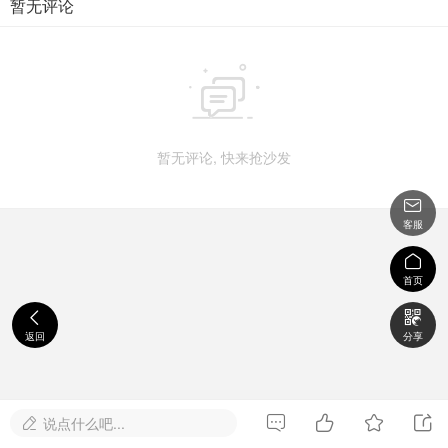
暂无评论

暂无评论, 快来抢沙发

客服

首页


返回
分享




说点什么吧...
