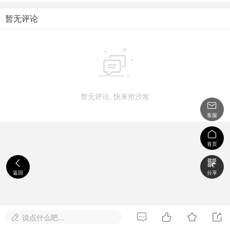
暂无评论

暂无评论, 快来抢沙发

客服

首页


返回
分享




说点什么吧...
