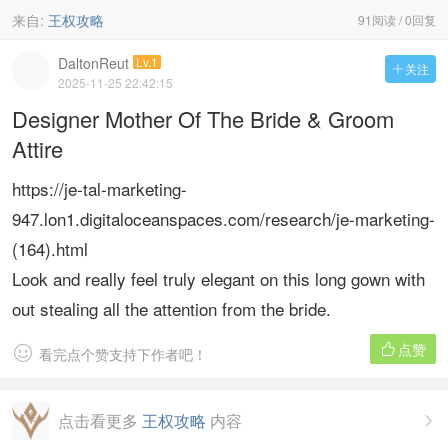
来自:
王权攻略
91阅读 / 0回复
DaltonReut
Lv.1
关注

2025-11-25 22:42:15
Designer Mother Of The Bride & Groom
Attire
https://je-tal-marketing-
947.lon1.digitaloceanspaces.com/research/je-marketing-
(164).html
Look and really feel truly elegant on this long gown with
out stealing all the attention from the bride.
点赞


看完点个赞支持下作者吧！
点击看更多
王权攻略
内容
