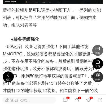
蓝框的按钮则是可以调整小地图下方，一整列的功能
列表，可以把自己常用的功能放到上面，例如拍卖
场、组队列表等等
●装备等级强化
（50级后）装备记得要强化！不同于其他传统

MMORPG，这游戏装备都是要强化的才能更进一
客服
步，不存在用不强化的装备，然后熬到后期换神装再

首页
强化这种玩法，装分不够你就没得玩，阶段分为
T1、
，刚到50级打地牢获得的装备就是T1，你要


T2、T3
返回
分享
把T1的装备全部强化到+15（装备分数够了之后），
才能打T2的地牢获取T2装备。如果能换下一阶的装
备，就直接换，
T1、T2整套装备+15刚好就是换阶的
2
6
2




说点什么吧...

，
，很浪费材
装分
不要把T1、T2装备强化到+15以上