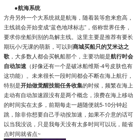
●航海系统
方舟另外一个大系统就是航海，随着装等愈来愈高，
主线就会开始变成“蓝色地球标志”，俗称世界任务，
要求你坐船到别的岛解主线。这里主要是推荐有要长
期玩小/无课的萌新，可以到
商城买船只的
艾米达之
，大多数人都会买帆船那个，主要功能是
歌
航行时会
（好像还有一个是破冰船维斯-4号皮肤也有
自动加速
这功能）。未来很长一段时间都会不断在海上航行，
特别是
的时候，频繁在海上
开始做觉醒技能任务收集
走动有自动加速跟没有是两个概念，浪费在海上移动
的时间实在太多，前期每走一趟随便就5-10分钟起
跳，除非你想要自己手动按加速，如果不介意的话可
以当我没说，只是我每天没有太多时间可以玩，能省
点时间就省点~