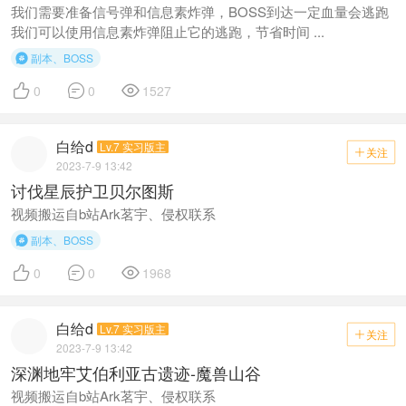
我们需要准备信号弹和信息素炸弹，BOSS到达一定血量会逃跑
我们可以使用信息素炸弹阻止它的逃跑，节省时间 ...
副本、BOSS




0
0
1527
白给d
Lv.7 实习版主
关注

2023-7-9 13:42
讨伐星辰护卫贝尔图斯
视频搬运自b站Ark茗宇、侵权联系
副本、BOSS




0
0
1968
白给d
Lv.7 实习版主
关注

2023-7-9 13:42
深渊地牢艾伯利亚古遗迹-魔兽山谷
视频搬运自b站Ark茗宇、侵权联系