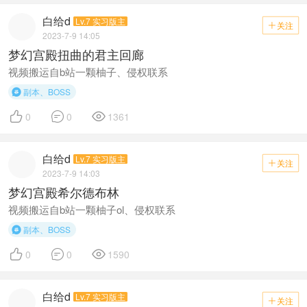
白给d
Lv.7 实习版主
关注

2023-7-9 14:05
梦幻宫殿扭曲的君主回廊
视频搬运自b站一颗柚子、侵权联系
副本、BOSS




0
0
1361
白给d
Lv.7 实习版主
关注

2023-7-9 14:03
梦幻宫殿希尔德布林
视频搬运自b站一颗柚子ol、侵权联系
副本、BOSS




0
0
1590
白给d
Lv.7 实习版主
关注
