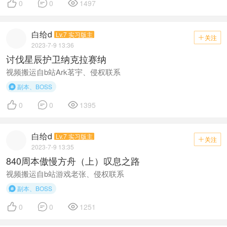



0
0
1497
白给d
Lv.7 实习版主
关注

2023-7-9 13:36
讨伐星辰护卫纳克拉赛纳
视频搬运自b站Ark茗宇、侵权联系
副本、BOSS




0
0
1395
白给d
Lv.7 实习版主
关注

2023-7-9 13:35
840周本傲慢方舟（上）叹息之路
视频搬运自b站游戏老张、侵权联系
副本、BOSS




0
0
1251