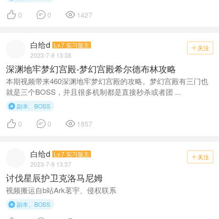



0
0
1427
白给d
Lv.7 实习版主
关注

2023-7-9 13:38
深渊地牢梦幻宫殿-梦幻宫殿希尔德布林攻略
本期视频带来460深渊地牢梦幻宫殿的攻略。梦幻宫殿有三门也
就是三个BOSS，并且很多机制都是直接秒杀或者团 ...
副本、BOSS




0
0
1857
白给d
Lv.7 实习版主
关注

2023-7-9 13:37
讨伐星辰护卫克洛马尼姆
视频搬运自b站Ark茗宇、侵权联系
副本、BOSS
