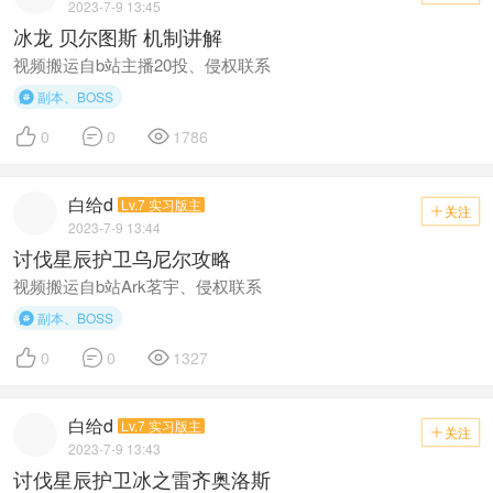
2023-7-9 13:45
冰龙 贝尔图斯 机制讲解
视频搬运自b站主播20投、侵权联系
副本、BOSS




0
0
1786
白给d
Lv.7 实习版主
关注

2023-7-9 13:44
讨伐星辰护卫乌尼尔攻略
视频搬运自b站Ark茗宇、侵权联系
副本、BOSS




0
0
1327
白给d
Lv.7 实习版主
关注

2023-7-9 13:43
讨伐星辰护卫冰之雷齐奥洛斯