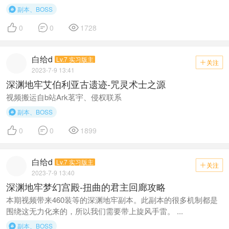
副本、BOSS




0
0
1728
白给d
Lv.7 实习版主
关注

2023-7-9 13:41
深渊地牢艾伯利亚古遗迹-咒灵术士之源
视频搬运自b站Ark茗宇、侵权联系
副本、BOSS




0
0
1899
白给d
Lv.7 实习版主
关注

2023-7-9 13:40
深渊地牢梦幻宫殿-扭曲的君主回廊攻略
本期视频带来460装等的深渊地牢副本。此副本的很多机制都是
围绕这无力化来的，所以我们需要带上旋风手雷。 ...
副本、BOSS
