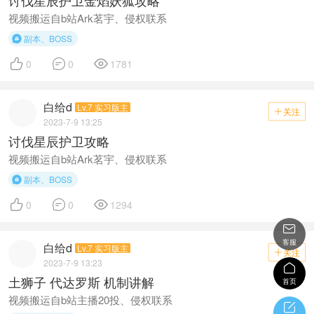
讨伐星辰护卫金焰妖狐攻略
视频搬运自b站Ark茗宇、侵权联系
副本、BOSS




0
0
1781
白给d
Lv.7 实习版主
关注

2023-7-9 13:25
讨伐星辰护卫攻略
视频搬运自b站Ark茗宇、侵权联系
副本、BOSS




0
0
1294

客服
白给d
Lv.7 实习版主
关注

2023-7-9 13:23

土狮子 代达罗斯 机制讲解
首页
视频搬运自b站主播20投、侵权联系
