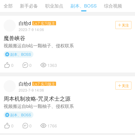
全部
新手必备
职业加点
副本、BOSS
综合视频
白给d
Lv.7 实习版主
关注

2023-7-9 14:06
魔兽峡谷
视频搬运自b站一颗柚子、侵权联系
副本、BOSS




0
0
1363
白给d
Lv.7 实习版主
关注

2023-7-9 14:06
周本机制攻略-咒灵术士之源
视频搬运自b站一颗柚子、侵权联系
副本、BOSS




0
0
1766