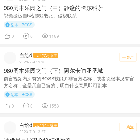
960周本乐园之门（中）静谧的卡尔科萨
视频搬运自b站游戏老张、侵权联系
副本、BOSS




0
0
1189
白给d
Lv.7 实习版主
关注

2023-7-9 13:30
960周本乐园之门（下）阿尔卡迪亚圣域
前言视频内所有的BOSS技能并非官方名称，或者说根本没有官
方名称，全是我自己编的，明白什么意思即可副本 ...
副本、BOSS




0
0
1553
白给d
Lv.7 实习版主
关注

2023-7-9 13:27