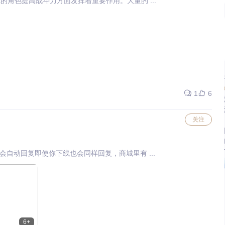
的角色提高战斗力方面发挥着重要作用。大量的 ...
1
6
关注
自动回复即使你下线也会同样回复，商城里有 ...
6+