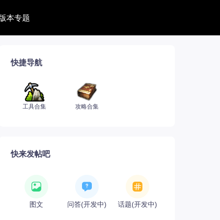
版本专题
长副本
地牢
副本
快捷导航
士构筑
士捏脸
工具合集
攻略合集
快来发帖吧
图文
问答(开发中)
话题(开发中)