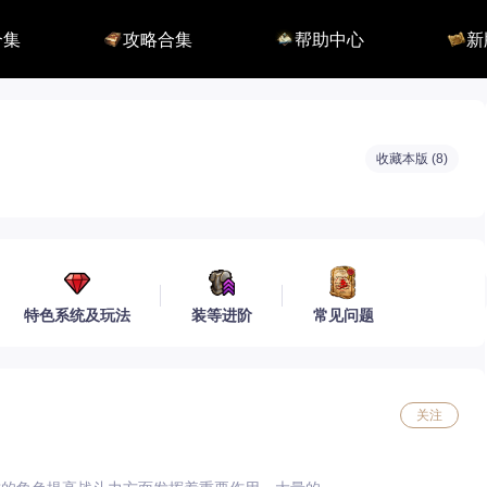
合集
攻略合集
帮助中心
新
算器
职业攻略
BUG反馈
军团
new
开荒指南
联系客服
深渊
副本攻略
方舟FQA
大陆
收集攻略
E币$会员组
深渊
一图流
EM俄服群
圣骑
收藏本版
(
8
)
询
EM国服群
圣骑
EM美服群
模拟
特色系统及玩法
装等进阶
常见问题
20
4
4
关注