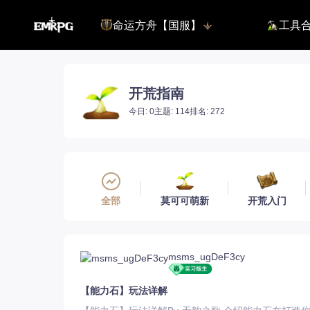
命运方舟【国服】
工具
命运方舟【外服】
能力石计
命运方舟【国服】
活动日历 
王权与自由
捏脸转换
流浪商人
开荒指南
百科地图
好感度查
今日: 0
主题: 114
排名: 272
铭刻配置
魅魔炫舞
登录
全部
莫可可萌新
开荒入门
26
60
msms_ugDeF3cy
【能力石】玩法详解