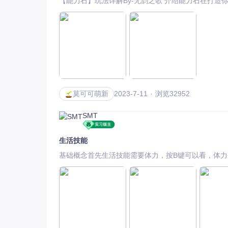
【能力石】玩法详解By-无韵之歌 介绍能力石在打造你
12.22国服圣骑士上线
莫可可萌新
2023-7-11
浏览32952
SMT
生活技能
基础概念首先生活技能需要体力，按B键可以看，体力会