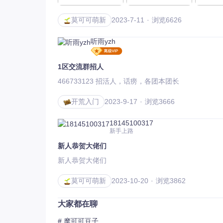
莫可可萌新
2023-7-11
浏览6626
听雨yzh
1区交流群招人
466733123 招活人，话痨，各团本团长
开荒入门
2023-9-17
浏览3666
18145100317
新手上路
新人恭贺大佬们
新人恭贺大佬们
莫可可萌新
2023-10-20
浏览3862
大家都在聊
# 摩可可豆子