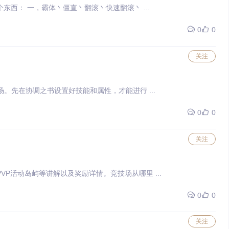
作者：你好石头 这里先要接触PVP我们需要知道的几个东西： 一，霸体丶僵直丶翻滚丶快速翻滚丶 ...
0
0
关注
耀之证战场。先在协调之书设置好技能和属性，才能进行 ...
0
0
关注
P岛屿，PVP活动岛屿等讲解以及奖励详情。竞技场从哪里 ...
0
0
关注