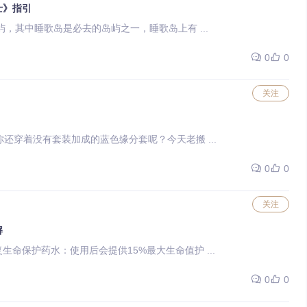
士》指引
有许多岛屿，其中睡歌岛是必去的岛屿之一，睡歌岛上有 ...
0
0
关注
还穿着没有套装加成的蓝色缘分套呢？今天老搬 ...
0
0
关注
解
命保护药水：使用后会提供15%最大生命值护 ...
0
0