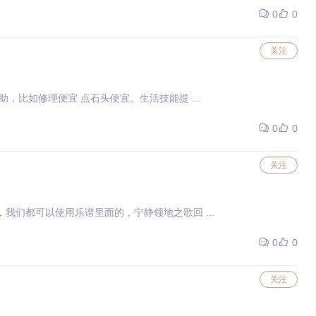
0
0
关注
是提供一丢丢的帮助，比如修理便宜 点石头便宜。生活技能提 ...
0
0
关注
数地方，我们都可以使用乐谱里面的，宁静领地之歌回 ...
0
0
关注