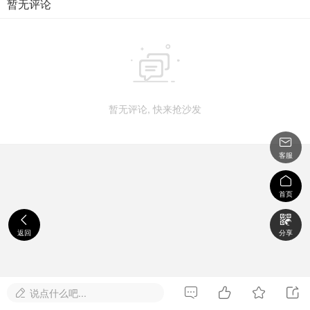
暂无评论

暂无评论, 快来抢沙发

客服

首页


返回
分享




说点什么吧...
