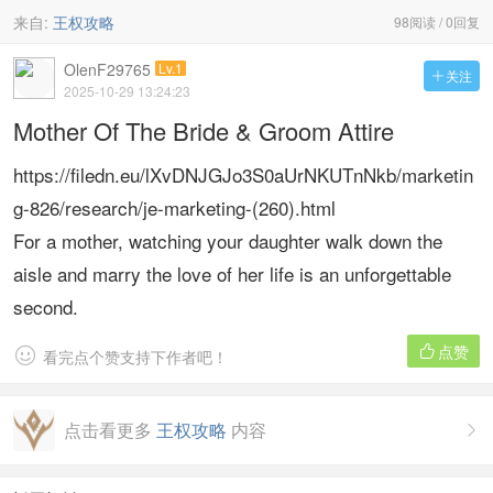
来自:
王权攻略
98阅读 / 0回复
OlenF29765
Lv.1
关注

2025-10-29 13:24:23
Mother Of The Bride & Groom Attire
https://filedn.eu/lXvDNJGJo3S0aUrNKUTnNkb/marketin
g-826/research/je-marketing-(260).html
For a mother, watching your daughter walk down the
aisle and marry the love of her life is an unforgettable
second.
点赞


看完点个赞支持下作者吧！
点击看更多
王权攻略
内容
